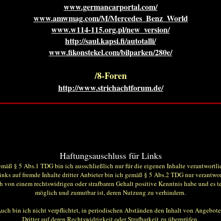
www.germancarportal.com/
www.amwmag.com/M/Mercedes_Benz_World
www.w114-115.org.pl/new_version/
http://saul.kapsi.fi/autotalli/
www.fikonstekel.com/bilparken/280e/
/8-Foren
http://www.strichachtforum.de/
Haftungsauschluss für Links
mäß § 5 Abs.1 TDG bin ich ausschließlich nur für die eigenen Inhalte verantwortli
inks auf fremde Inhalte dritter Anbieter bin ich gemäß § 5 Abs.2 TDG nur verantwor
h von einem rechtswidrigen oder strafbaren Gehalt positive Kenntnis habe und es t
möglich und zumutbar ist, deren Nutzung zu verhindern.
uch bin ich nicht verpflichtet, in periodischen Abständen den Inhalt von Angebot
Dritter auf deren Rechtswidrigkeit oder Strafbarkeit zu überprüfen.